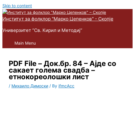
Skip to content
Институт за фолклор "Марко Цепенков" - Скопје
Универзитет “Св. Кирил и Методиј”
Main Menu
PDF File – Док.бр. 84 – Ајде со
сакает голема свадба –
етнокореолошки лист
/
Михаило Димоски
/ By
ifmcAcc