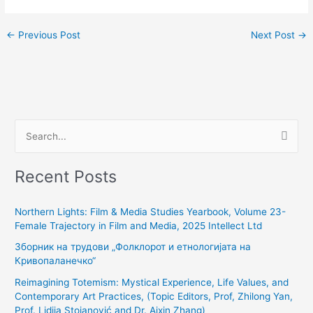
←
Previous Post
Next Post
→
S
e
Recent Posts
a
r
Northern Lights: Film & Media Studies Yearbook, Volume 23-
c
Female Trajectory in Film and Media, 2025 Intellect Ltd
h
Зборник на трудови „Фолклорот и етнологијата на
f
Кривопаланечко“
o
Reimagining Totemism: Mystical Experience, Life Values, and
r
Contemporary Art Practices, (Topic Editors, Prof, Zhilong Yan,
:
Prof. Lidija Stojanović and Dr. Aixin Zhang)