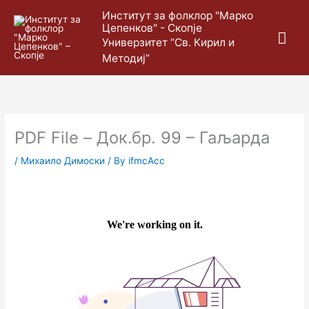
Skip
Mai
Институт за фолклор "Марко
to
Цепенков" - Скопје
content
Me
Универзитет “Св. Кирил и
Методиј”
PDF File – Док.бр. 99 – Гаљарда
/
Михаило Димоски
/ By
ifmcAcc