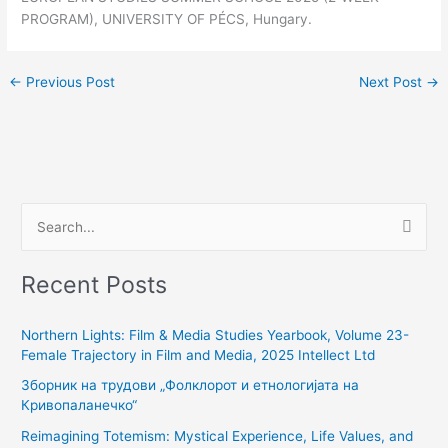
PROGRAM), UNIVERSITY OF PÉCS, Hungary.
←
Previous Post
Next Post
→
S
e
Recent Posts
a
r
Northern Lights: Film & Media Studies Yearbook, Volume 23-
c
Female Trajectory in Film and Media, 2025 Intellect Ltd
h
Зборник на трудови „Фолклорот и етнологијата на
f
Кривопаланечко“
o
Reimagining Totemism: Mystical Experience, Life Values, and
r