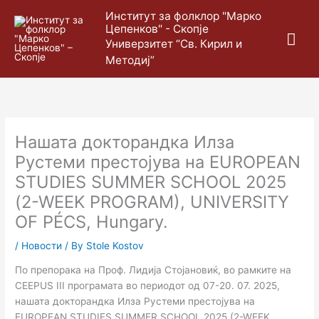
Skip
Mai
Институт за фолклор "Марко
to
Цепенков" - Скопје
content
Me
Универзитет “Св. Кирил и
Методиј”
Нашата докторандка Илза
Рустеми престојува на EUROPEAN
STUDIES SUMMER SCHOOL 2025
(2-WEEK PROGRAM), UNIVERSITY
OF PÉCS, Hungary.
/
Новости
/ By
Stole Kostov
По препорака на Проф. Лидија Стојановиќ, во рамките на
CEEPUS III програмата во периодот од 07-20. 07. 2025,
нашата докторандка Илза Рустеми престојува на
EUROPEAN STUDIES SUMMER SCHOOL 2025 (2-WEEK