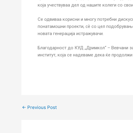
која учествуваа дел од нашите колеги со сво
Се одвиваа корисни и многу потребни дискуси
понатамошни проекти, сѐ со цел подобрувањ
новата генерација истражувачи.
Благодарност до КУД „Дримкол“ – Вевчани з
институт, која се надеваме дека ќе продолжи
←
Previous Post