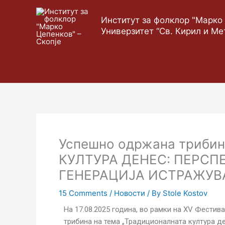
Skip
to
Институт за фолклор "Марко 
content
Универзитет “Св. Кирил и Ме
Успешно одржана триби
КУЛТУРА ДЕНЕС: ПЕРСП
ГЕНЕРАЦИЈА ИСТРАЖУВ
15 Comments
/
Новости
/ By
Stole Kostov
На 17.08.2025 година, во рамки на XV Фестив
трибина на тема „Традиционалната култура д