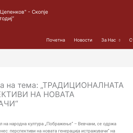
Цепенков" - Скопје
тодиј”
Почетна
Новости
За Нас
С
на на тема: „ТРАДИЦИОНАЛНАТА
ЕКТИВИ НА НОВАТА
АЧИ“
ал на народна култура „Пображење“ – Вевчани, се одржа
енес: перспективи на новата
генерација истражувачи“ на