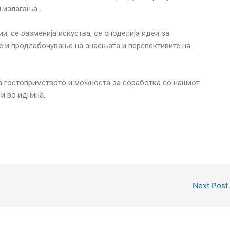
и излагања.
и, се разменија искуства, се споделија идеи за
е и продлабочување на знаењата и перспективите на
а гостопримството и можноста за соработка со нашиот
 и во иднина.
Next Post